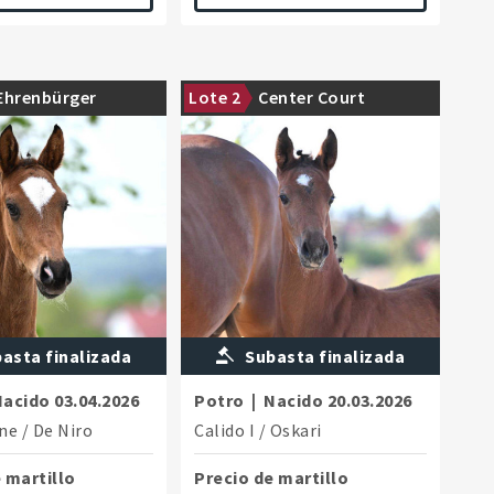
lion Erste Sahne,
For years, the sire has been one of
Ehrenbürger
Lote 2
Center Court
th a top maternal line
the leading sires in show jumping.
asta finalizada
Subasta finalizada
Nacido
03.04.2026
Potro
|
Nacido
20.03.2026
hne
/
De Niro
Calido I
/
Oskari
 martillo
Precio de martillo