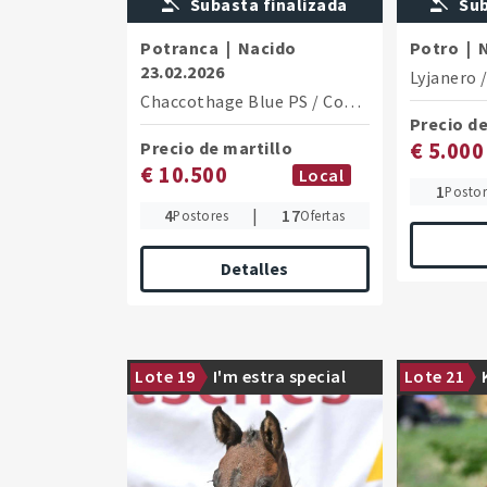
Subasta finalizada
Sub
Potranca
|
Nacido
Potro
|
23.02.2026
Lyjanero
Chaccothage Blue PS
/
Concetto
Precio de
Precio de martillo
€ 5.000
€ 10.500
Local
1
Postor
4
|
17
Postores
Ofertas
Detalles
An international sporting pedigree
Lote 19
I'm estra special
Lote 21
as the recipe for success
Traditional-