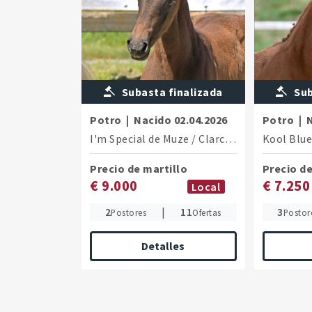
Subasta finalizada
Sub
Potro
|
Nacido
02.04.2026
Potro
|
I'm Special de Muze
/
Clarcon
Kool Blu
Precio de martillo
Precio de
€ 9.000
€ 7.250
Local
2
|
11
3
Postores
Ofertas
Postor
Detalles
The sire Va