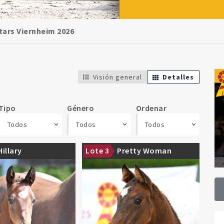
tars Viernheim 2026
Visión general
Detalles
Tipo
Género
Ordenar
Todos
Todos
Todos
quality foal from the
A top-quality foal with all the
Hillary
Lote 3
Pretty Woman
N line
makings of a future star in the sport