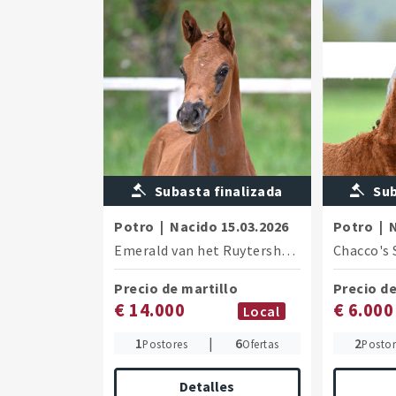
Subasta finalizada
Sub
Potro
|
Nacido
15.03.2026
Potro
|
Emerald van het Ruytersho
/
Manchester van
Chacco's 
Precio de martillo
Precio de
€ 14.000
€ 6.000
Local
1
|
6
2
Postores
Ofertas
Postor
Detalles