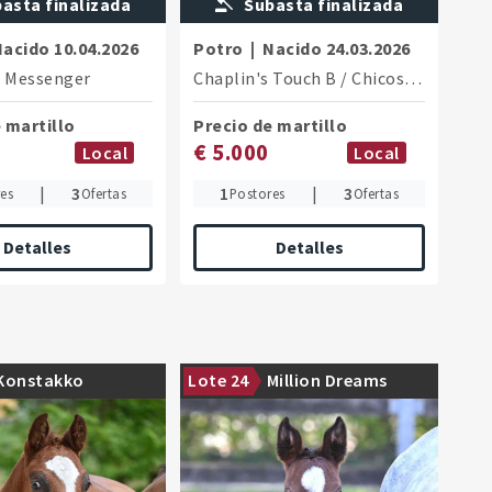
asta finalizada
Subasta finalizada
Nacido
10.04.2026
Potro
|
Nacido
24.03.2026
/
Messenger
Chaplin's Touch B
/
Chicos Boy
 martillo
Precio de martillo
€ 5.000
Local
Local
|
3
1
|
3
es
Ofertas
Postores
Ofertas
Detalles
Detalles
Show Jumping Breeding in a
Konstakko
Lote 24
Million Dreams
style stallion candidate
Nutshell