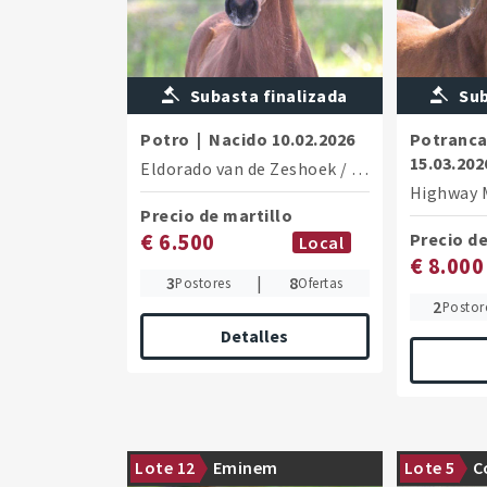
Subasta finalizada
Sub
Potro
|
Nacido
10.02.2026
Potranc
15.03.202
Eldorado van de Zeshoek
/
C-Indoctro
Highway 
Precio de martillo
€ 6.500
Precio de
Local
€ 8.000
3
|
8
Postores
Ofertas
2
Postor
Detalles
Top foals from the Emerald van het
The half-bro
Lote 12
Eminem
Lote 5
C
Ruytershof line
the DSP Sta