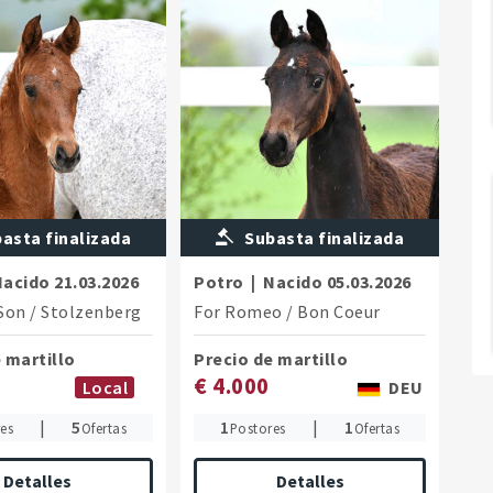
asta finalizada
Subasta finalizada
Nacido
21.03.2026
Potro
|
Nacido
05.03.2026
't Paradijs
Son
/
Stolzenberg
For Romeo
/
Bon Coeur
 martillo
Precio de martillo
€ 4.000
Local
DEU
|
5
1
|
1
es
Ofertas
Postores
Ofertas
Detalles
Detalles