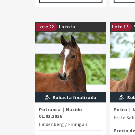
From the direct line of Birkhof’s
The top stal
Lote 22
Lacota
Lote 13
Bacardi
combined wi
Subasta finalizada
Sub
Potranca
|
Nacido
Potro
|
01.03.2026
Erste Sa
Lindenberg
/
Finnigan
Precio de