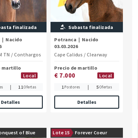
asta finalizada
Subasta finalizada
a
|
Nacido
Potranca
|
Nacido
6
03.03.2026
M TN
/
Conthargos
Cape Calidus
/
Clearway
 martillo
Precio de martillo
€ 7.000
Local
Local
|
11
1
|
5
es
Ofertas
Postores
Ofertas
Detalles
Detalles
ther was licensed at
From the inaugural vintage of For
onquest of Blue
Lote 15
Forever Coeur
llion Show in 2026
Romeo