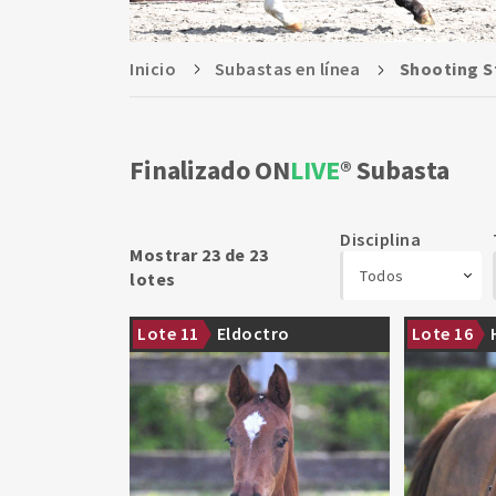
Inicio
Subastas en línea
Shooting S
Finalizado ON
LIVE
Subasta
Disciplina
Mostrar 23 de 23
Todos
lotes
Another top foal by Eldorado van
Another top-
Lote 11
Eldoctro
Lote 16
de Zeshoek
Highway M T