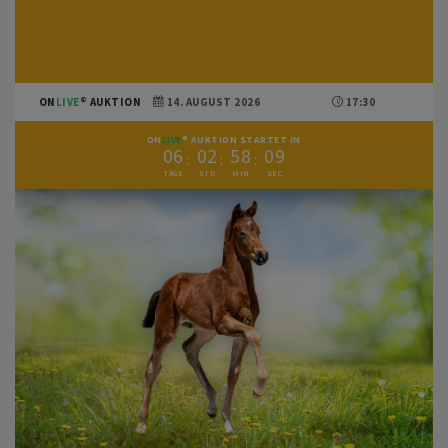
ON
LIVE
AUKTION
14. AUGUST 2026
17:30
ON
LIVE
AUKTION STARTET IN
0
6
0
2
5
8
0
9